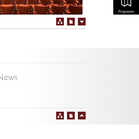
Programm
News