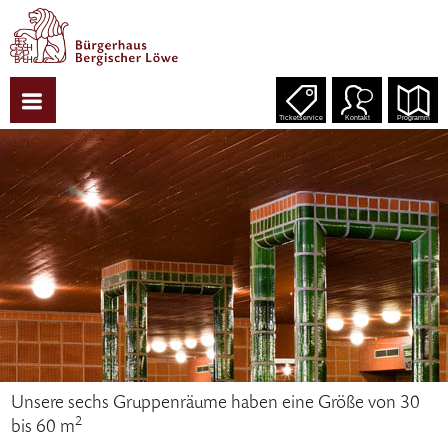
Ticketservice
Kontakt
Programm
Unsere sechs Gruppenräume haben eine Größe von 30
2
bis 60 m