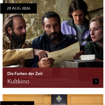
29 AUG 2026
Die Farben der Zeit
Kultkino
im Rahmen der Seniorenkulturwochen
Eintritt: 5,- EUR bei freier Platzwahl im Theatersaal