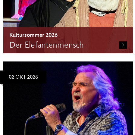
Kultursommer 2026
Der Elefantenmensch
Eintritt frei – freie Platzwahl im Theatersaal
Um Anmeldung wird gebeten unter: theaterkasse@bergischerloewe.de
02 OKT 2026